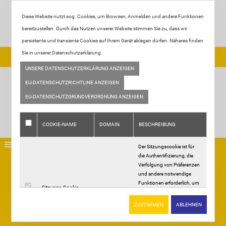
Diese Website nutzt sog. Cookies, um Browsen, Anmelden und andere Funktionen
bereitzustellen. Durch das Nutzen unserer Website stimmen Sie zu, dass wir
persistente und transiente Cookies auf Ihrem Gerät ablegen dürfen. Näheres finden
Sie in unserer Datenschutzerklärung.
Tel:
+49 2933 - 2887
| Email:
info@fliesen-ortjohann.de
UNSERE DATENSCHUTZERKLÄRUNG ANZEIGEN
EU-DATENSCHUTZRICHTLINE ANZEIGEN
EU-DATENSCHUTZGRUNDVERORDNUNG ANZEIGEN
COOKIE-NAME
DOMAIN
BESCHREIBUNG
Der Sitzungscookie ist für
die Authentifizierung, die
Home
Verfolgung von Präferenzen
Über uns
und andere notwendige
Funktionen erforderlich, um
Leistungen
Sitzungs-Cookie
.
vollständig mit dieser
Ausstellung
Website interagieren zu
ZUSTIMMEN
ABLEHNEN
Allgemeine Geschäftsbedingungen
können. Der Name des
Galerie
Sitzungscookies wird