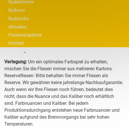
Badezimmer
zufällig generiert.
Gerne möchten wir Sie auf folgende Punkte hinweisen:
Balkone
Der ePrivacy-Cookie wird
Mengenangaben:
Bitte messen Sie vor Ort die zu
Badstudio
gesetzt, um die
.fliesen-
verfliesenden Flächen genau aus und rechnen Sie je nach
plg_system_eprivacy
Entscheidung zu speichern,
ortjohann.de
Aktuelles
dass Cookies gesetzt
Format und Raumaufteilung mindestens 10 % Verschnitt
werden dürfen.
Fliesenangebote
ein. Dies gilt auch, wenn wir Ihnen ein Angebot gemäß
Kontakt
Zeichnung unterbreiten! Unsere Mengenangaben nach
Wird zur Optimierung von
Zeichnung sind unverbindlich.
Werbung von Google
DoubleClick eingesetzt, um
für Nutzer relevante
Verlegung:
Um ein optimales Farbspiel zu erhalten,
Anzeigen bereitzustellen,
mischen Sie die Fliesen immer aus mehreren Kartons.
1P_JAR
.google.com
Berichte zur
Reservefliesen: Bitte behalten Sie immer Fliesen als
Kampagnenleistung zu
verbessern oder um zu
Reserve. Wir gewähren keine jahrelange Nachkaufgarantie.
vermeiden, dass ein Nutzer
Auch wenn wir Ihre Fliesen noch führen, bedeutet dies
dieselben Anzeigen
nicht, dass die Nuance und das Kaliber noch erhältlich
mehrmals sieht.
sind. Farbnuancen und Kaliber: Bei jedem
Das Cookie wird von Google
Produktionsdurchgang entstehen neue Farbnuancen und
verwenden, um Anzeigen
Kaliber aufgrund des Brennvorgangs bei sehr hohen
ANID
.google.com
für Nutzer, Publisher und
Temperaturen.
Werbetreibende wertvoller
zu gestalten.