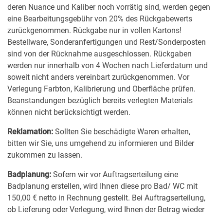
angezeigt werden sollen (z.
deren Nuance und Kaliber noch vorrätig sind, werden gegen
B. 10 oder 20) und ob der
eine Bearbeitungsgebühr von 20% des Rückgabewerts
Google SafeSearch-Filter
zurückgenommen. Rückgabe nur in vollen Kartons!
aktiviert sein soll.
Bestellware, Sonderanfertigungen und Rest/Sonderposten
sind von der Rücknahme ausgeschlossen. Rückgaben
werden nur innerhalb von 4 Wochen nach Lieferdatum und
soweit nicht anders vereinbart zurückgenommen. Vor
Verlegung Farbton, Kalibrierung und Oberfläche prüfen.
Beanstandungen bezüglich bereits verlegten Materials
können nicht berücksichtigt werden.
Reklamation:
Sollten Sie beschädigte Waren erhalten,
bitten wir Sie, uns umgehend zu informieren und Bilder
zukommen zu lassen.
Badplanung:
Sofern wir vor Auftragserteilung eine
Badplanung erstellen, wird Ihnen diese pro Bad/ WC mit
150,00 € netto in Rechnung gestellt. Bei Auftragserteilung,
ob Lieferung oder Verlegung, wird Ihnen der Betrag wieder