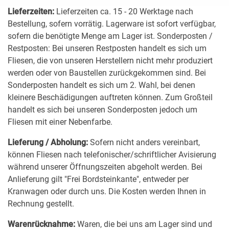
Lieferzeiten:
Lieferzeiten ca. 15 - 20 Werktage nach
Dieses Cookie enthält
Bestellung, sofern vorrätig. Lagerware ist sofort verfügbar,
Informationen darüber, wie
sofern die benötigte Menge am Lager ist. Sonderposten /
der Endbenutzer die
Restposten: Bei unseren Restposten handelt es sich um
Website verwendet und
CONSENT
.google.com
welche Werbung der
Fliesen, die von unseren Herstellern nicht mehr produziert
Endbenutzer
werden oder von Baustellen zurückgekommen sind. Bei
möglicherweise gesehen
Sonderposten handelt es sich um 2. Wahl, bei denen
hat, bevor er diese Website
besucht.
kleinere Beschädigungen auftreten können. Zum Großteil
handelt es sich bei unseren Sonderposten jedoch um
Das Cookie ist in Anfragen
Fliesen mit einer Nebenfarbe.
enthalten, die von den
Browsern an Google-
Websites gesendet werden.
Lieferung / Abholung:
Sofern nicht anders vereinbart,
Das NID-Cookie enthält eine
können Fliesen nach telefonischer/schriftlicher Avisierung
eindeutige ID, über die
während unserer Öffnungszeiten abgeholt werden. Bei
Google Ihre bevorzugten
Einstellungen und andere
Anlieferung gilt "Frei Bordsteinkante", entweder per
NID
.google.com
Informationen speichert,
Kranwagen oder durch uns. Die Kosten werden Ihnen in
insbesondere Ihre
Rechnung gestellt.
bevorzugte Sprache (z. B.
Deutsch), wie viele
Warenrücknahme:
Waren, die bei uns am Lager sind und
Suchergebnisse pro Seite