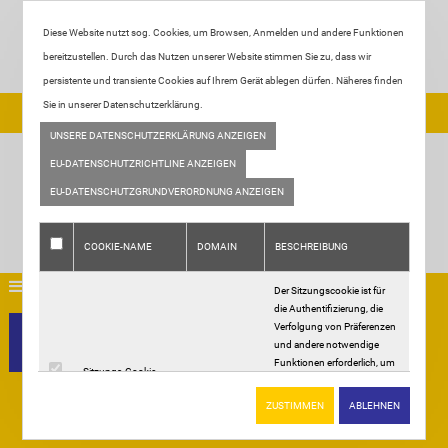
Diese Website nutzt sog. Cookies, um Browsen, Anmelden und andere Funktionen
bereitzustellen. Durch das Nutzen unserer Website stimmen Sie zu, dass wir
persistente und transiente Cookies auf Ihrem Gerät ablegen dürfen. Näheres finden
Sie in unserer Datenschutzerklärung.
Tel:
+49 2933 - 2887
| Email:
info@fliesen-ortjohann.de
UNSERE DATENSCHUTZERKLÄRUNG ANZEIGEN
EU-DATENSCHUTZRICHTLINE ANZEIGEN
EU-DATENSCHUTZGRUNDVERORDNUNG ANZEIGEN
COOKIE-NAME
DOMAIN
BESCHREIBUNG
Der Sitzungscookie ist für
die Authentifizierung, die
Home
Verfolgung von Präferenzen
Über uns
und andere notwendige
Funktionen erforderlich, um
Leistungen
Sitzungs-Cookie
.
vollständig mit dieser
Ausstellung
Website interagieren zu
Über uns
ZUSTIMMEN
ABLEHNEN
können. Der Name des
Galerie
Sitzungscookies wird