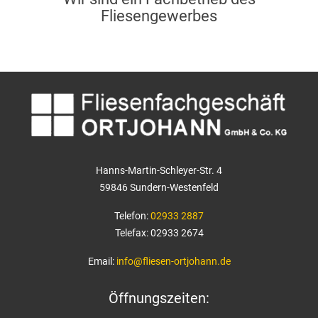
angezeigt werden sollen (z.
Fliesengewerbes
B. 10 oder 20) und ob der
Google SafeSearch-Filter
aktiviert sein soll.
Hanns-Martin-Schleyer-Str. 4
59846 Sundern-Westenfeld
Telefon:
02933 2887
Telefax: 02933 2674
Email:
info@fliesen-ortjohann.de
Öffnungszeiten: